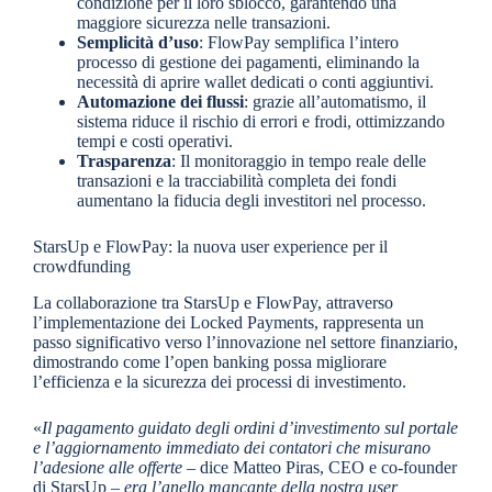
condizione per il loro sblocco, garantendo una
maggiore sicurezza nelle transazioni.
Semplicità d’uso
: FlowPay semplifica l’intero
processo di gestione dei pagamenti, eliminando la
necessità di aprire wallet dedicati o conti aggiuntivi.
Automazione dei flussi
: grazie all’automatismo, il
sistema riduce il rischio di errori e frodi, ottimizzando
tempi e costi operativi.
Trasparenza
: Il monitoraggio in tempo reale delle
transazioni e la tracciabilità completa dei fondi
aumentano la fiducia degli investitori nel processo.
StarsUp e FlowPay: la nuova user experience per il
crowdfunding
La collaborazione tra StarsUp e FlowPay, attraverso
l’implementazione dei Locked Payments, rappresenta un
passo significativo verso l’innovazione nel settore finanziario,
dimostrando come l’open banking possa migliorare
l’efficienza e la sicurezza dei processi di investimento.
«
Il pagamento guidato degli ordini d’investimento sul portale
e l’aggiornamento immediato dei contatori che misurano
l’adesione alle offerte
– dice Matteo Piras, CEO e co-founder
di StarsUp –
era l’anello mancante della nostra user