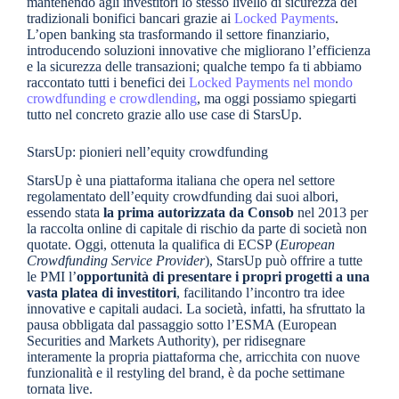
mantenendo agli investitori lo stesso livello di sicurezza dei
tradizionali bonifici bancari grazie ai
Locked Payments
.
L’open banking sta trasformando il settore finanziario,
introducendo soluzioni innovative che migliorano l’efficienza
e la sicurezza delle transazioni; qualche tempo fa ti abbiamo
raccontato tutti i benefici dei
Locked Payments nel mondo
crowdfunding e crowdlending
, ma oggi possiamo spiegarti
tutto nel concreto grazie allo use case di StarsUp.
StarsUp: pionieri nell’equity crowdfunding
StarsUp è una piattaforma italiana che opera nel settore
regolamentato dell’equity crowdfunding dai suoi albori,
essendo stata
la prima autorizzata da Consob
nel 2013 per
la raccolta online di capitale di rischio da parte di società non
quotate. Oggi, ottenuta la qualifica di ECSP (
European
Crowdfunding Service Provider
), StarsUp può offrire a tutte
le PMI l’
opportunità di presentare i propri progetti a una
vasta platea di investitori
, facilitando l’incontro tra idee
innovative e capitali audaci. La società, infatti, ha sfruttato la
pausa obbligata dal passaggio sotto l’ESMA (European
Securities and Markets Authority), per ridisegnare
interamente la propria piattaforma che, arricchita con nuove
funzionalità e il restyling del brand, è da poche settimane
tornata live.