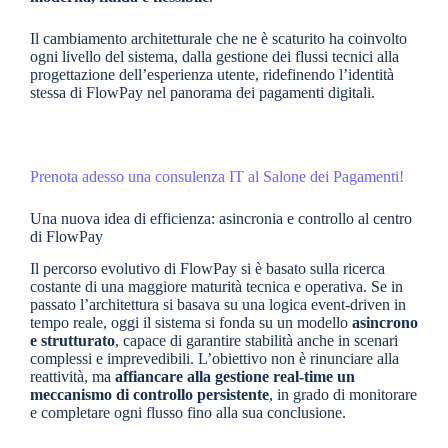
Il cambiamento architetturale che ne è scaturito ha coinvolto
ogni livello del sistema, dalla gestione dei flussi tecnici alla
progettazione dell’esperienza utente, ridefinendo l’identità
stessa di FlowPay nel panorama dei pagamenti digitali.
Prenota adesso una consulenza IT al Salone dei Pagamenti!
Una nuova idea di efficienza: asincronia e controllo al centro
di FlowPay
Il percorso evolutivo di FlowPay si è basato sulla ricerca
costante di una maggiore maturità tecnica e operativa. Se in
passato l’architettura si basava su una logica event-driven in
tempo reale, oggi il sistema si fonda su un modello
asincrono
e strutturato
, capace di garantire stabilità anche in scenari
complessi e imprevedibili. L’obiettivo non è rinunciare alla
reattività, ma
affiancare alla gestione real-time un
meccanismo di controllo persistente
, in grado di monitorare
e completare ogni flusso fino alla sua conclusione.