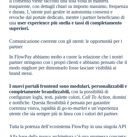
Il consenso viene raccolto una sola volta in maniera
trasparente, con dettagli chiari su importo massimo, frequenza
e durata. L’utente può gestire in autonomia consensi e
revoche dal portale dedicato, mentre i partner beneficiano di
una
user experience più snella e tassi di completamento
superiori.
Comunicazione coerente con gli utenti: le opportunità per i
partner
In FlowPay abbiamo molto a cuore la relazione che i nostri
partner stringono con i propri clienti e abbiamo pensato che il
modo migliore per dimostrarlo fosse lasciare visibilità ai
brand stessi.
I nuovi portali frontend sono modulari, personalizzabili e
completamente brandizzabili,
con la possibilità di
configurare loghi, testi, palette colori,
Call To Action
, domini
e notifiche. Questa flessibilità è pensata per garantire
coerenza visiva, rapidità di
go-to-market
e un’esperienza
utente che sia sempre più in linea con i valori del partner.
Tutta la potenza dell’ecosistema FlowPay in una singola API
Alla base della nuova architettura c’è una promessa concreta: