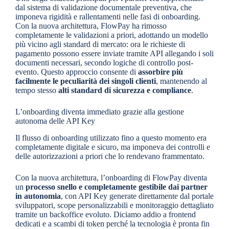
dal sistema di validazione documentale preventiva, che
imponeva rigidità e rallentamenti nelle fasi di onboarding.
Con la nuova architettura, FlowPay ha rimosso
completamente le validazioni a priori, adottando un modello
più vicino agli standard di mercato: ora le richieste di
pagamento possono essere inviate tramite API allegando i soli
documenti necessari, secondo logiche di controllo post-
evento. Questo approccio consente di
assorbire più
facilmente le peculiarità dei singoli clienti
, mantenendo al
tempo stesso
alti standard di sicurezza e compliance
.
L’onboarding diventa immediato grazie alla gestione
autonoma delle API Key
Il flusso di onboarding utilizzato fino a questo momento era
completamente digitale e sicuro, ma imponeva dei controlli e
delle autorizzazioni a priori che lo rendevano frammentato.
Con la nuova architettura, l’onboarding di FlowPay diventa
un
processo snello e completamente gestibile dai partner
in autonomia
, con API Key generate direttamente dal portale
sviluppatori, scope personalizzabili e monitoraggio dettagliato
tramite un backoffice evoluto. Diciamo addio a frontend
dedicati e a scambi di token perché la tecnologia è pronta fin