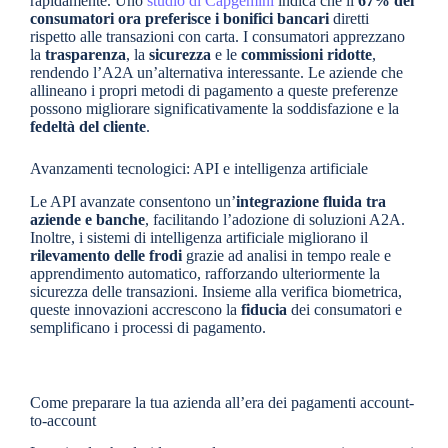
rapidamente. Uno
studio di Capgemini
indica che il
67% dei
consumatori ora preferisce i bonifici bancari
diretti
rispetto alle transazioni con carta. I consumatori apprezzano
la
trasparenza
, la
sicurezza
e le
commissioni ridotte
,
rendendo l’A2A un’alternativa interessante. Le aziende che
allineano i propri metodi di pagamento a queste preferenze
possono migliorare significativamente la soddisfazione e la
fedeltà del cliente
.
Avanzamenti tecnologici: API e intelligenza artificiale
Le API avanzate consentono un’
integrazione fluida tra
aziende e banche
, facilitando l’adozione di soluzioni A2A.
Inoltre, i sistemi di intelligenza artificiale migliorano il
rilevamento delle frodi
grazie ad analisi in tempo reale e
apprendimento automatico, rafforzando ulteriormente la
sicurezza delle transazioni. Insieme alla verifica biometrica,
queste innovazioni accrescono la
fiducia
dei consumatori e
semplificano i processi di pagamento.
Come preparare la tua azienda all’era dei pagamenti account-
to-account