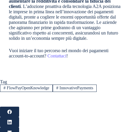
aumentare la redditività e consolidare la fiducia dei
clienti
. L’adozione proattiva della tecnologia A2A posiziona
le imprese in prima linea nell’innovazione dei pagamenti
digitali, pronte a cogliere le enormi opportunità offerte dal
panorama finanziario in rapida trasformazione. Le aziende
che agiranno per prime godranno di un vantaggio
significativo rispetto ai concorrenti, assicurandosi un futuro
solido in un’economia sempre più digitale.
Vuoi iniziare il tuo percorso nel mondo dei pagamenti
account-to-account?
Contattaci
!
Tag
#
FlowPayOpenKnowledge
#
InnovativePayments